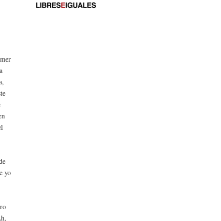
rimer
a
a,
ste
e
en
el
de
e yo
aro
Ah,