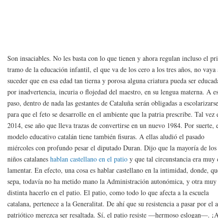
​Son insaciables. No les basta con lo que tienen y ahora regulan incluso el p
tramo de la educación infantil, el que va de los cero a los tres años, no vaya 
suceder que en esa edad tan tierna y porosa alguna criatura pueda ser educad
por inadvertencia, incuria o flojedad del maestro, en su lengua materna. A e
paso, dentro de nada las gestantes de Cataluña serán obligadas a escolarizars
para que el feto se desarrolle en el ambiente que la patria prescribe. Tal vez 
2014, ese año que lleva trazas de convertirse en un nuevo 1984. Por suerte, 
modelo educativo catalán tiene también fisuras. A ellas aludió el pasado
miércoles con profundo pesar el diputado Duran. Dijo que la mayoría de los
niños catalanes
hablan castellano en el patio
y que tal circunstancia era muy 
lamentar. En efecto, una cosa es hablar castellano en la intimidad, donde, qu
sepa, todavía no ha metido mano la Administración autonómica, y otra muy
distinta hacerlo en el patio. El patio, como todo lo que afecta a la escuela
catalana, pertenece a la Generalitat. De ahí que su resistencia a pasar por el 
patriótico merezca ser resaltada. Sí, el patio resiste —hermoso eslogan—. ¡