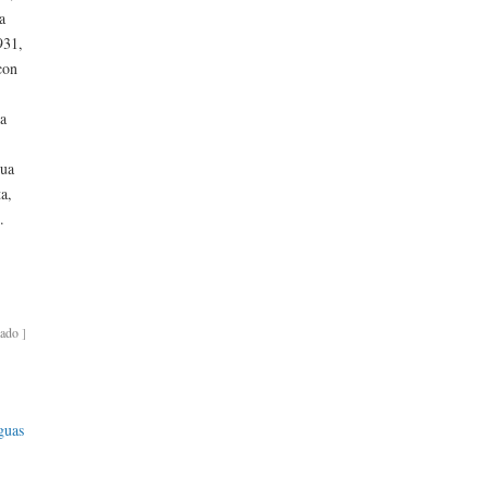
a
931,
con
la
gua
ta,
.
bado
]
guas