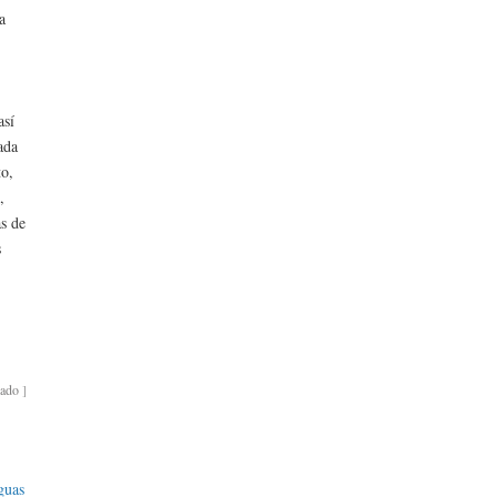
a
así
ada
to,
,
s de
s
bado
]
guas