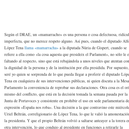
Según el DRAE, un «mamarracho» es una persona o cosa defectuosa, ridícul
imperfecta, que no merece respeto alguno. Así pues, cuando el diputado Alf
López Tena
llama «mamarracha»
a la diputada Núria de Gispert, cuando se
refiere a ella como «la cosa aquesta que presideix el Parlament», no sólo le e
faltando al respecto, sino que está rebajándola a unos niveles que atentan con
la dignidad de la persona y de la institución por ella presidida. Por supuesto
seré yo quien se sorprenda de lo que pueda llegar a proferir el diputado Lóp
Tena en cualquiera de sus intervenciones públicas, ni quien discuta a la Mesa
Parlamento la conveniencia de reprobar sus declaraciones. Otra cosa es el or
mismo del conflicto, que está en la decisión tomada la semana pasada por la
Junta de Portavoces y consistente en prohibir el uso en sede parlamentaria de
expresión «España nos roba». Una decisión a la que contravino este miércol
Uriel Beltrán, correligionario de López Tena, lo que le valió la amonestació
la presidenta. Y que el propio Beltrán volvió a saltarse anteayer a la torera e
otra intervención, lo que condujo al presidente en funciones a retirarle la