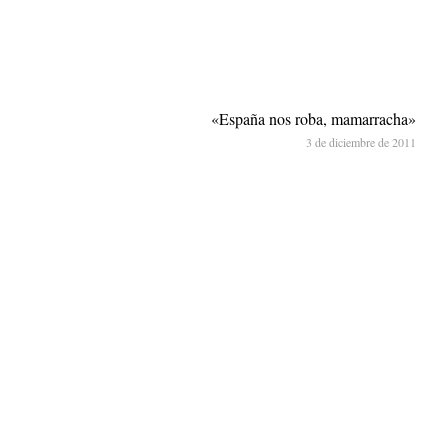
«España nos roba, mamarracha»
3 de diciembre de 2011