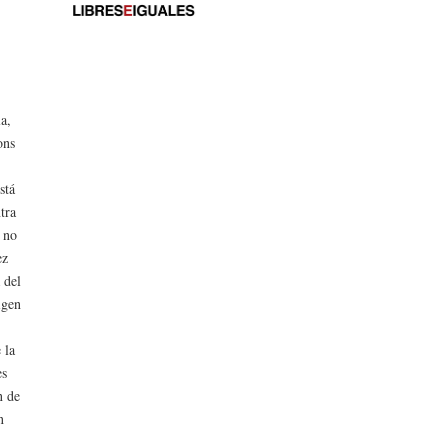
a,
ons
stá
tra
, no
ez
 del
igen
 la
es
n de
n