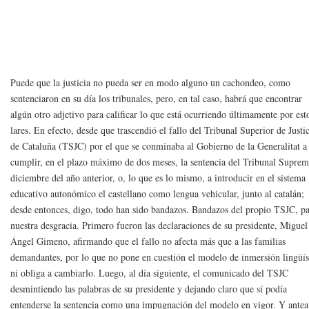
Puede que la justicia no pueda ser en modo alguno un cachondeo, como
sentenciaron en su día los tribunales, pero, en tal caso, habrá que encontrar
algún otro adjetivo para calificar lo que está ocurriendo últimamente por est
lares. En efecto, desde que trascendió el fallo del Tribunal Superior de Justi
de Cataluña (TSJC) por el que se conminaba al Gobierno de la Generalitat a
cumplir, en el plazo máximo de dos meses, la sentencia del Tribunal Supre
diciembre del año anterior, o, lo que es lo mismo, a introducir en el sistema
educativo autonómico el castellano como lengua vehicular, junto al catalán;
desde entonces, digo, todo han sido bandazos. Bandazos del propio TSJC, p
nuestra desgracia. Primero fueron las declaraciones de su presidente, Miguel
Ángel Gimeno, afirmando que el fallo no afecta más que a las familias
demandantes, por lo que no pone en cuestión el modelo de inmersión lingüís
ni obliga a cambiarlo. Luego, al día siguiente, el comunicado del TSJC
desmintiendo las palabras de su presidente y dejando claro que sí podía
entenderse la sentencia como una impugnación del modelo en vigor. Y antea