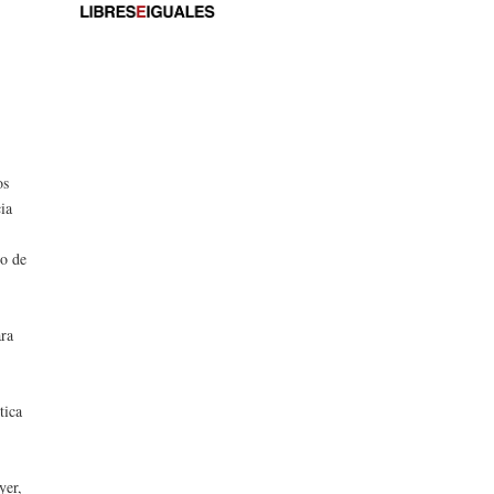
os
cia
mo de
ara
tica
yer,