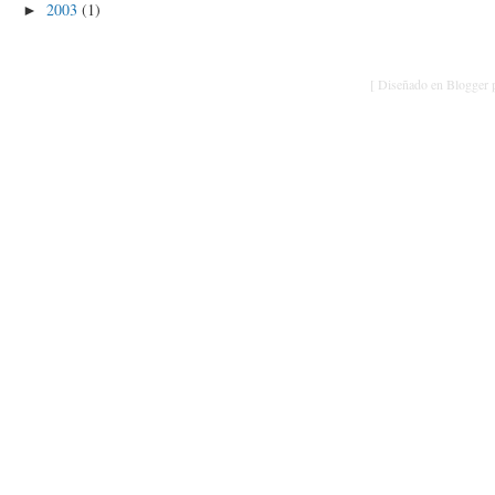
2003
(1)
►
[ Diseñado en Blogger p