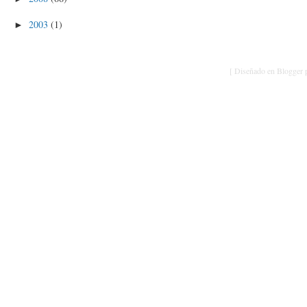
2003
(1)
►
[ Diseñado en Blogger p