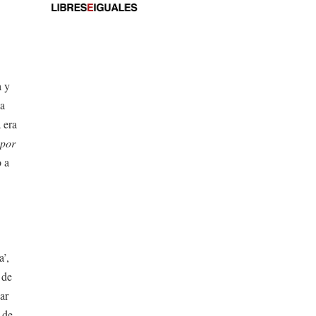
a y
la
 era
por
o a
a’,
 de
ar
 de