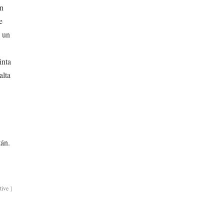
ón
e
n un
inta
alta
tán.
tive
]