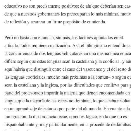
educativo no son precisamente positivos; de ahí que deberían ser, ca
de que a nuestros gobernantes les preocuparan lo más mínimo, moti
de reflexión y acarrear un firme propósito de enmienda.
Pero no basta con enunciar, sin más, los factores apuntados en el
artículo; todos requieren matización. Así, el bilingüismo entendido 
la concurrencia de dos lenguas vehiculares en una misma línea educa
difiere según que estas lenguas sean la castellana y la cooficial –y aú
aquí habría que distinguir entre el caso del vascuence y el del resto d
las lenguas cooficiales, mucho más próximas a la común– o según q
sean la castellana y la inglesa, por las dificultades que conlleva para 
parte del profesorado impartir la materia que tienen encomendada en
lengua que la mayoría de las veces no dominan, lo que acaba resulta
en un aprendizaje defectuoso por parte del alumnado. En cuanto a la
inmigración, la discordancia recae, como es lógico, en la que no es
hispanohablante y, muy particularmente, en la procedente de familia