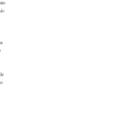
bito
do
on
e
 de
to
n