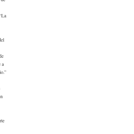
 “La
del
de
e a
io.”
e
en
rte