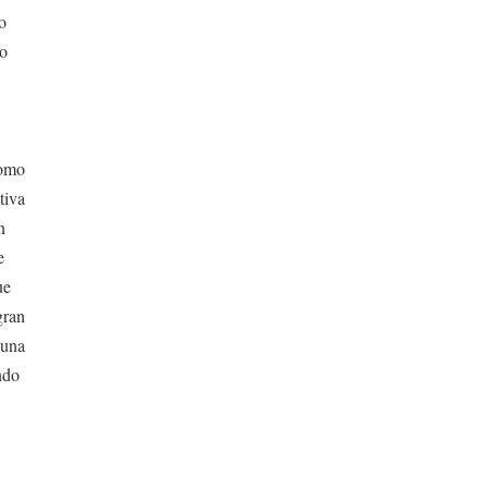
so
vo
como
tiva
n
e
ue
gran
 una
ndo
s