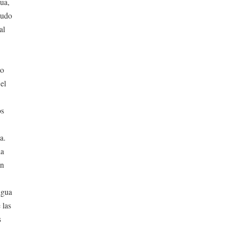
gua,
nudo
al
no
 el
os
a.
la
an
ngua
 las
s