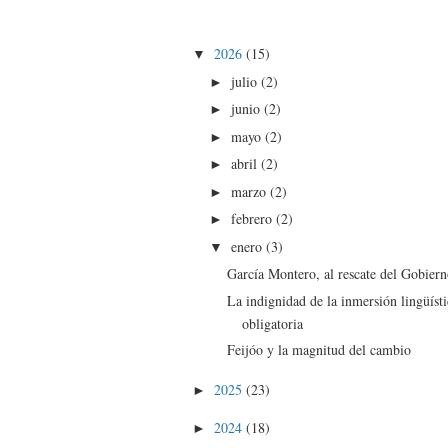
2026
(15)
▼
julio
(2)
►
junio
(2)
►
mayo
(2)
►
abril
(2)
►
marzo
(2)
►
febrero
(2)
►
enero
(3)
▼
García Montero, al rescate del Gobier
La indignidad de la inmersión lingüíst
obligatoria
Feijóo y la magnitud del cambio
2025
(23)
►
2024
(18)
►