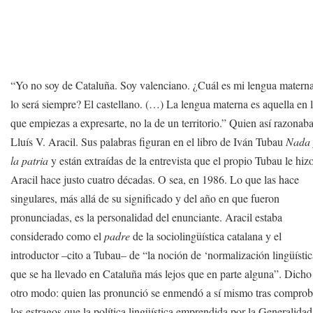
“Yo no soy de Cataluña. Soy valenciano. ¿Cuál es mi lengua matern
lo será siempre? El castellano. (…) La lengua materna es aquella en 
que empiezas a expresarte, no la de un territorio.” Quien así razonaba
Lluís V. Aracil. Sus palabras figuran en el libro de Iván Tubau
Nada 
la patria
y están extraídas de la entrevista que el propio Tubau le hiz
Aracil hace justo cuatro décadas. O sea, en 1986. Lo que las hace
singulares, más allá de su significado y del año en que fueron
pronunciadas, es la personalidad del enunciante. Aracil estaba
considerado como el
padre
de la sociolingüística catalana y el
introductor –cito a Tubau– de “la noción de ‘normalización lingüístic
que se ha llevado en Cataluña más lejos que en parte alguna”. Dicho
otro modo: quien las pronunció se enmendó a sí mismo tras comprob
los estragos que la política lingüística emprendida por la Generalidad