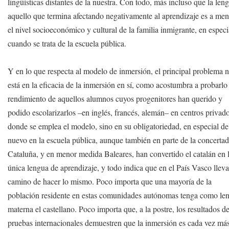
lingüísticas distantes de la nuestra. Con todo, más incluso que la len
aquello que termina afectando negativamente al aprendizaje es a me
el nivel socioeconómico y cultural de la familia inmigrante, en especi
cuando se trata de la escuela pública.
Y en lo que respecta al modelo de inmersión, el principal problema 
está en la eficacia de la inmersión en sí, como acostumbra a probarlo
rendimiento de aquellos alumnos cuyos progenitores han querido y
podido escolarizarlos –en inglés, francés, alemán– en centros privad
donde se emplea el modelo, sino en su obligatoriedad, en especial de
nuevo en la escuela pública, aunque también en parte de la concertad
Cataluña, y en menor medida Baleares, han convertido el catalán en 
única lengua de aprendizaje, y todo indica que en el País Vasco llev
camino de hacer lo mismo. Poco importa que una mayoría de la
población residente en estas comunidades autónomas tenga como le
materna el castellano. Poco importa que, a la postre, los resultados de
pruebas internacionales demuestren que la inmersión es cada vez má