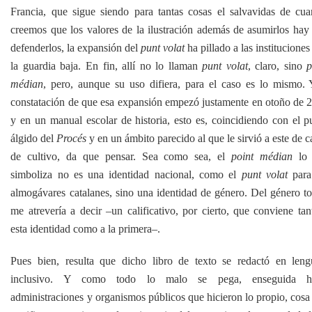
Francia, que sigue siendo para tantas cosas el salvavidas de cua
creemos que los valores de la ilustración además de asumirlos hay
defenderlos, la expansión del
punt volat
ha pillado a las institucione
la guardia baja. En fin, allí no lo llaman
punt volat
, claro, sino
p
médian
, pero, aunque su uso difiera, para el caso es lo mismo. 
constatación de que esa expansión empezó justamente en otoño de 
y en un manual escolar de historia, esto es, coincidiendo con el p
álgido del
Procés
y en un ámbito parecido al que le sirvió a este de c
de cultivo, da que pensar. Sea como sea, el
point médian
lo 
simboliza no es una identidad nacional, como el
punt volat
para
almogávares catalanes, sino una identidad de género. Del género to
me atrevería a decir –un calificativo, por cierto, que conviene tan
esta identidad como a la primera–.
Pues bien, resulta que dicho libro de texto se redactó en leng
inclusivo. Y como todo lo malo se pega, enseguida h
administraciones y organismos públicos que hicieron lo propio, cosa