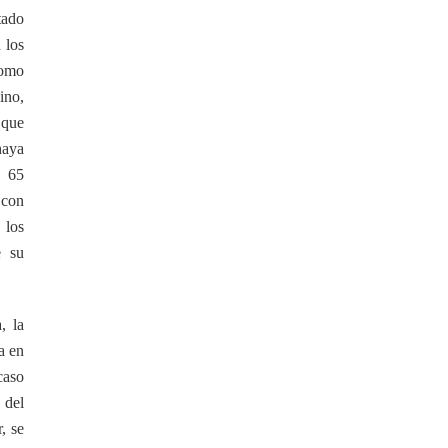
tado
 los
como
ino,
 que
haya
s 65
 con
 los
e su
, la
a en
caso
 del
, se