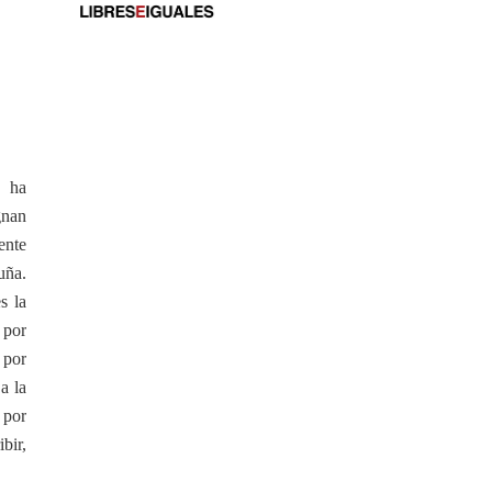
, ha
gnan
ente
uña.
s la
, por
 por
a la
 por
bir,