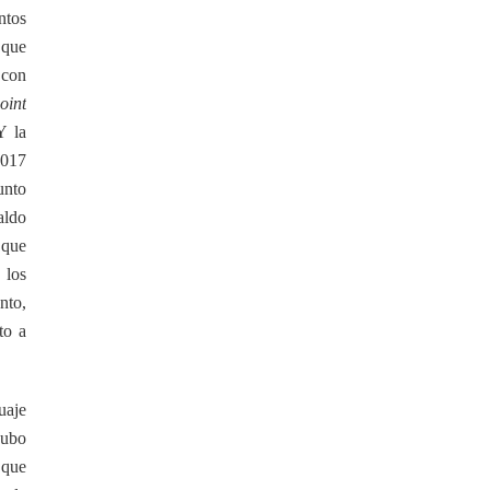
ntos
 que
s con
oint
Y la
2017
unto
aldo
que
 los
nto,
to a
uaje
ubo
 que