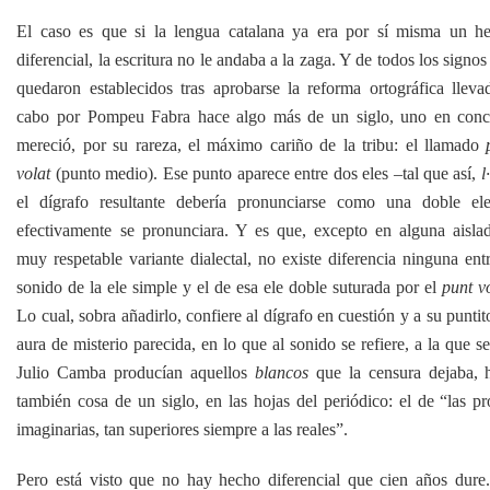
El caso es que si la lengua catalana ya era por sí misma un h
diferencial, la escritura no le andaba a la zaga. Y de todos los signo
quedaron establecidos tras aprobarse la reforma ortográfica lleva
cabo por Pompeu Fabra hace algo más de un siglo, uno en conc
mereció, por su rareza, el máximo cariño de la tribu: el llamado
volat
(punto medio). Ese punto aparece entre dos eles –tal que así,
l·
el dígrafo resultante debería pronunciarse como una doble ele
efectivamente se pronunciara. Y es que, excepto en alguna aisla
muy respetable variante dialectal, no existe diferencia ninguna entr
sonido de la ele simple y el de esa ele doble suturada por el
punt v
Lo cual, sobra añadirlo, confiere al dígrafo en cuestión y a su puntit
aura de misterio parecida, en lo que al sonido se refiere, a la que s
Julio Camba producían aquellos
blancos
que la censura dejaba, 
también cosa de un siglo, en las hojas del periódico: el de “las pr
imaginarias, tan superiores siempre a las reales”.
Pero está visto que no hay hecho diferencial que cien años dure