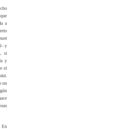
echo
s que
da a
reto
punt
l
– y
, si
da y
e el
olat
.
o un
egún
hace
osas
. En