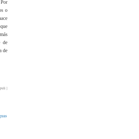
. Por
os o
hace
 que
 más
e de
a de
puli
]
guas