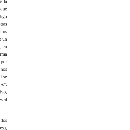
e la
, qué
digo
tras
irus
e un
, en
orma
 por
 nos
l se
·s”.
ivo,
s al
ados
esa,