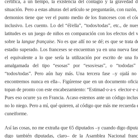
certifica, a un tiempo, la existencia del contagio y la gravedad d
situación. Pero a estas alturas del artículo se preguntarán, con razón
demonios tiene que ver el punto medio de los franceses con el có
inclusivo. Les cuento. Lo del “él/ella”, “todos/todas”, etc., de nues
latitudes es un juego de niños en comparación con los efectos del v
sobre la
langue française
. No es que allí no se dé; es que se trata d
estadio superado. Los franceses se encuentran ya en una nueva fase
el equivalente a lo que sería la utilización por escrito de una f
amalgamada del tipo “esosas” por “esos/esas”, o “tododas”
“todos/todas”. Pero aún hay más. Una tercera fase –y ojalá no
encontremos nunca en ella–. Figúrense que en un documento oficia
topan de pronto con este encabezamiento: “Estimad·o·a·s elector·e·a
Pues eso ocurre ya en Francia. Acaso estemos ante un código inclus
no lo niego. Pero a mí, qué quieren, al código que más me recuerda e
cuneiforme.
Así las cosas, no me extraña que 65 diputados –y cuando digo diput
digo también diputadas, claro– de la Asamblea Nacional franc