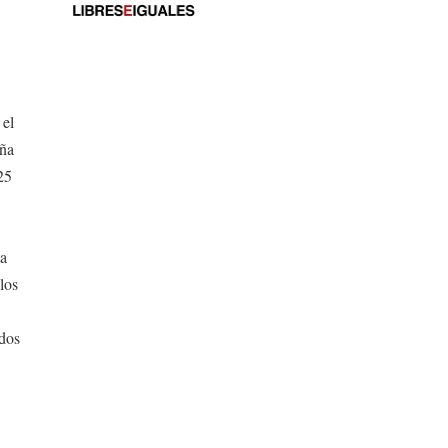
 el
uña
25
ta
los
idos