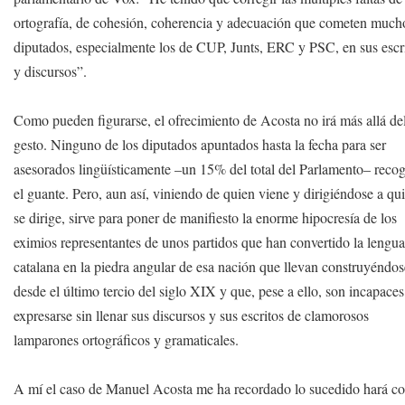
ortografía, de cohesión, coherencia y adecuación que cometen much
diputados, especialmente los de CUP, Junts, ERC y PSC, en sus escr
y discursos”.
Como pueden figurarse, el ofrecimiento de Acosta no irá más allá de
gesto. Ninguno de los diputados apuntados hasta la fecha para ser
asesorados lingüísticamente –un 15% del total del Parlamento– reco
el guante. Pero, aun así, viniendo de quien viene y dirigiéndose a qu
se dirige, sirve para poner de manifiesto la enorme hipocresía de los
eximios representantes de unos partidos que han convertido la lengu
catalana en la piedra angular de esa nación que llevan construyéndo
desde el último tercio del siglo XIX y que, pese a ello, son incapaces
expresarse sin llenar sus discursos y sus escritos de clamorosos
lamparones ortográficos y gramaticales.
A mí el caso de Manuel Acosta me ha recordado lo sucedido hará c