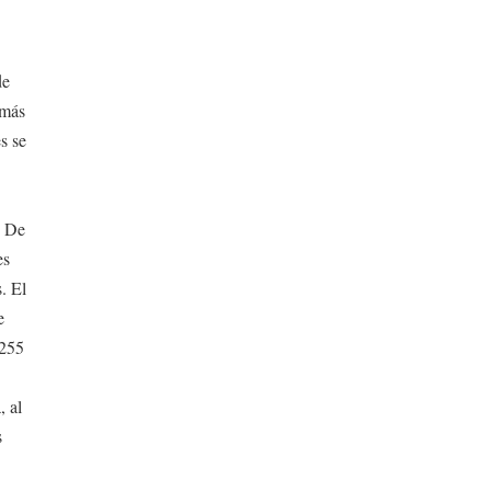
de
 más
s se
. De
es
. El
e
 255
, al
s
s