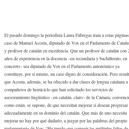
El pasado domingo la periodista Laura Fàbregas traía a estas páginas
caso de Manuel Acosta, diputado de Vox en el Parlamento de Catal
y profesor de catalán en excedencia. Que un profesor de catalán con 
años de experiencia en la docencia –en secundaria y bachillerato, en
concreto– sea diputado de Vox en el Parlamento autonómico ya
constituye, por sí mismo, un caso digno de consideración. Pero resul
que Acosta, además, se ha ofrecido a dar clases de lengua catalana a 
compañeros de hemiciclo que han solicitado los servicios de
asesoramiento lingüístico –en catalán, claro– de la Cámara, convenc
como están, se supone, de que necesitan mejorar si desean progresar
adecuadamente en su dominio del catalán. Que más de uno necesita
mejorar no hay por qué dudarlo, a juzgar por las palabras del propio
parlamentario de Vox: “He tenido que corregir las múltiples faltas de