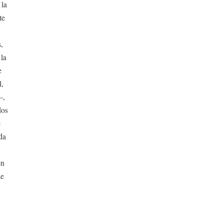
 la
te
s,
 la
e
l,
–,
dos
e
ada
en
de