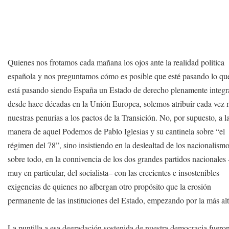
Quienes nos frotamos cada mañana los ojos ante la realidad política
española y nos preguntamos cómo es posible que esté pasando lo qu
está pasando siendo España un Estado de derecho plenamente integ
desde hace décadas en la Unión Europea, solemos atribuir cada vez
nuestras penurias a los pactos de la Transición. No, por supuesto, a l
manera de aquel Podemos de Pablo Iglesias y su cantinela sobre “el
régimen del 78”, sino insistiendo en la deslealtad de los nacionalismo
sobre todo, en la connivencia de los dos grandes partidos nacionales 
muy en particular, del socialista– con las crecientes e insostenibles
exigencias de quienes no albergan otro propósito que la erosión
permanente de las instituciones del Estado, empezando por la más alt
La puntilla a esa degradación sostenida de nuestra democracia fueron