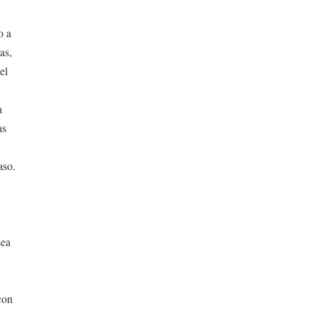
o a
as,
el
a
as
aso.
sea
con