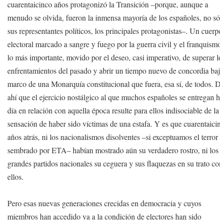
cuarentaicinco años protagonizó la Transición –porque, aunque a
menudo se olvida, fueron la inmensa mayoría de los españoles, no só
sus representantes políticos, los principales protagonistas–. Un cuerp
electoral marcado a sangre y fuego por la guerra civil y el franquismo
lo más importante, movido por el deseo, casi imperativo, de superar l
enfrentamientos del pasado y abrir un tiempo nuevo de concordia baj
marco de una Monarquía constitucional que fuera, esa sí, de todos. 
ahí que el ejercicio nostálgico al que muchos españoles se entregan 
día en relación con aquella época resulte para ellos indisociable de la
sensación de haber sido víctimas de una estafa. Y es que cuarentaici
años atrás, ni los nacionalismos disolventes –si exceptuamos el terror
sembrado por ETA– habían mostrado aún su verdadero rostro, ni los
grandes partidos nacionales su ceguera y sus flaquezas en su trato c
ellos.
Pero esas nuevas generaciones crecidas en democracia y cuyos
miembros han accedido ya a la condición de electores han sido