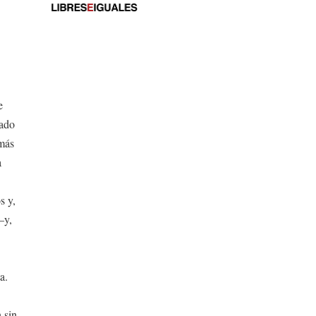
e
rado
 más
a
s y,
–y,
a.
 sin