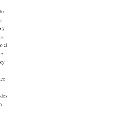
lo
o
 y,
os
o el
De
hoy
nco
 dos
on