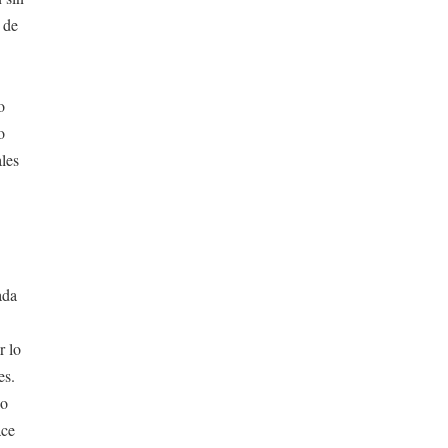
 de
o
o
les
ada
r lo
es.
jo
ace