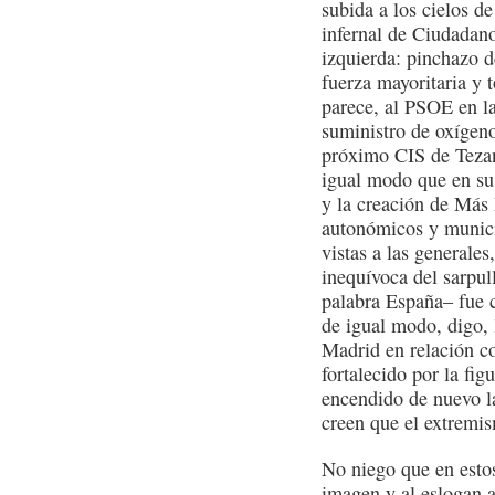
subida a los cielos d
infernal de Ciudadano
izquierda: pinchazo
fuerza mayoritaria y t
parece, al PSOE en la
suministro de oxígeno
próximo CIS de Tezan
igual modo que en su
y la creación de Más 
autonómicos y munici
vistas a las generales
inequívoca del sarpull
palabra España– fue 
de igual modo, digo,
Madrid en relación c
fortalecido por la fi
encendido de nuevo la
creen que el extremis
No niego que en estos
imagen y al eslogan 