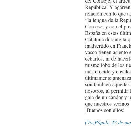
del Consejo, el artícu
República. Y agárrens
relación con lo que 
“la lengua de la Repú
Con eso, y con el pre
España en estas últim
Cataluña durante la 
inadvertido en Franci
vasco tienen asiento e
cebarlos, ni de hacer
mismo lobo de los ti
más crecido y envale
últimamente amenazan
son también aquellas 
nosotros, al permiti
gala de un candor y u
que nuestros vecinos
¡Buenos son ellos!
(VozPópuli, 27 de ma