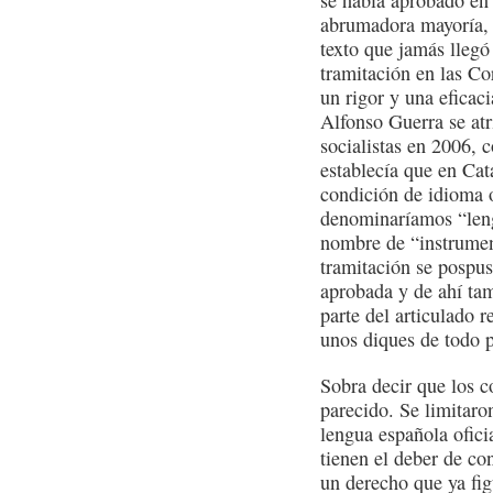
se había aprobado en
abrumadora mayoría, 
texto que jamás llegó
tramitación en las Co
un rigor y una eficac
Alfonso Guerra se atr
socialistas en 2006, c
establecía que en Cata
condición de idioma o
denominaríamos “leng
nombre de “instrumen
tramitación se pospus
aprobada y de ahí tam
parte del articulado r
unos diques de todo p
Sobra decir que los c
parecido. Se limitaron
lengua española ofici
tienen el deber de co
un derecho que ya fig