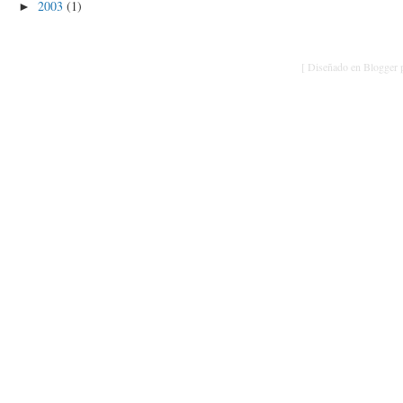
2003
(1)
►
[ Diseñado en Blogger p