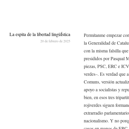
La espita de la libertad lingüÍstica
Permítanme empezar con 
20 de febrero de 2025
la Generalidad de Catalu
con la misma falsilla que
presididos por Pasqual M
piezas, PSC, ERC e ICV-
verdes–. Es verdad que al 
Comuns, versión actualiza
apoyo a socialistas y rep
bien, en esos tres tripart
rojiverdes siguen forman
extrarradio parlamentari
nacionalismo. Y no porque
casos en manos de ERC –