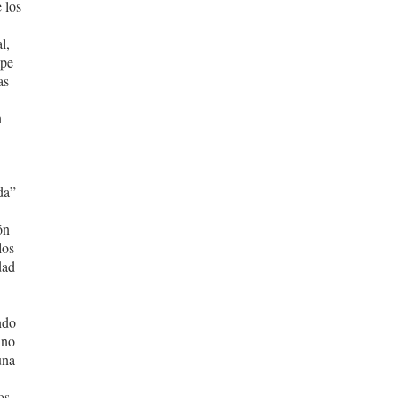
 los
l,
lpe
as
n
da”
ón
los
dad
ndo
ino
una
os