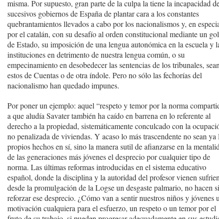
misma. Por supuesto, gran parte de la culpa la tiene la incapacidad de
sucesivos gobiernos de España de plantar cara a los constantes
quebrantamientos llevados a cabo por los nacionalismos y, en especia
por el catalán, con su desafío al orden constitucional mediante un go
de Estado, su imposición de una lengua autonómica en la escuela y l
instituciones en detrimento de nuestra lengua común, o su
empecinamiento en desobedecer las sentencias de los tribunales, sea
estos de Cuentas o de otra índole. Pero no sólo las fechorías del
nacionalismo han quedado impunes.
Por poner un ejemplo: aquel “respeto y temor por la norma comparti
a que aludía Savater también ha caído en barrena en lo referente al
derecho a la propiedad, sistemáticamente conculcado con la ocupaci
no penalizada de viviendas. Y acaso lo más trascendente no sean ya 
propios hechos en sí, sino la manera sutil de afianzarse en la mentali
de las generaciones más jóvenes el desprecio por cualquier tipo de
norma. Las últimas reformas introducidas en el sistema educativo
español, donde la disciplina y la autoridad del profesor vienen sufrie
desde la promulgación de la Logse un desgaste palmario, no hacen s
reforzar ese desprecio. ¿Cómo van a sentir nuestros niños y jóvenes 
motivación cualquiera para el esfuerzo, un respeto o un temor por el
fruto de su trabajo, si pueden progresar adecuadamente en sus estudi