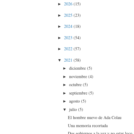
2026
(15)
►
2025
(23)
►
2024
(18)
►
2023
(54)
►
2022
(57)
►
2021
(58)
▼
diciembre
(5)
►
noviembre
(4)
►
octubre
(5)
►
septiembre
(5)
►
agosto
(5)
►
julio
(5)
▼
El hombre nuevo de Ada Colau
Una memoria recortada
Dos gobiernos a la vez y no estar loco