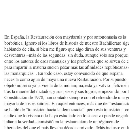
En España, la Restauración con mayúscula y por antonomasia es la
borbónica. Ignoro si los libros de historia de nuestro Bachillerato si
hablando de ella, si bien me figuro que algo dirán de sus venturas y
desventuras –más de las segundas, sin duda, aunque sólo sea porque
entre los autores de esos manuales y los profesores que se sirven de e
para impartir la materia suelen pesar más las afinidades republicanas
las monárquicas–. En todo caso, estoy convencido de que España
necesita como agua de mayo una nueva Restauración. Por supuesto, 
objeto no sería ya la vuelta de la monarquía; esta ya volvió –felizmen
tras la muerte del dictador, y sus pasos y sus logros, empezando por 
Constitución de 1978, han contado siempre con el refrendo de una g
mayoría de los españoles. En aquel entonces, más que de “restaurac
se habló de “transición hacia la democracia”, pero esta transición –
nadie que lo viviera o lo haya estudiado en lo sucesivo puede negarlo
faltar a la verdad– consistió en la restauración de un régimen de
libertades del que el país llevaba décadas privado. (Más incluso: en l