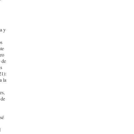
za y
os
nte
tro
o de
as
21):
a la
es,
 de
osé
d