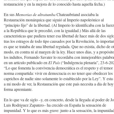
restauración y en la mejora de lo conocido hasta aquella fecha.)
En sus
Memorias de ultratumba
Chateaubriand asociaba la
Restauración monárquica que siguió al Imperio napoleónico al
“principio fijo” de la libertad. (Al Imperio lo identificaba con la fuer
a la República que le precedió, con la igualdad.) Más allá de las
características que pudiera tener esa libertad de hace más de dos sigl
tras los estragos de todo tipo causados por la Revolución, lo importa
es que se trataba de una libertad regulada. Que no existía, dicho de o
modo, en contra ni al margen de la ley. Hace unos días, y a propósit
los indultos, Fernando Savater lo recordaba con inmejorables palabr
en un artículo publicado en
El País
(“Indulgencia plenaria”, 23-6-20
“Lo que fomenta la convivencia democrática es el respeto y el temor 
norma compartida: vivir en democracia es no tener que obedecer los
caprichos de nadie sino solamente lo establecido por la Ley”. Y esta 
a mi modo de ver, la Restauración que este país necesita a día de hoy
forma apremiante.
En lo que va de siglo –y, en concreto, desde la llegada al poder de J
Luis Rodríguez Zapatero– ha crecido en España la sensación de
impunidad. Y lo que es más grave: junto a la sensación, la impunida