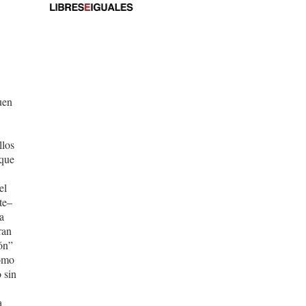
guen
llos
 que
el
te–
la
ran
ión”
como
 sin
a