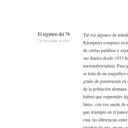
El régimen del 78
Tal vez algunos de uste
1 de noviembre de 2016
Klemperer compuso recié
de ciertas palabras y ex
sus diarios desde 1933 h
nacionalsocialista. Para 
se trata de un magnífico 
grado de penetración en 
de la población alemana 
habría que emprender alg
línea– con esa suerte d
que irrumpió en el panor
está, las diferencias entr
resultan de que, en un ca